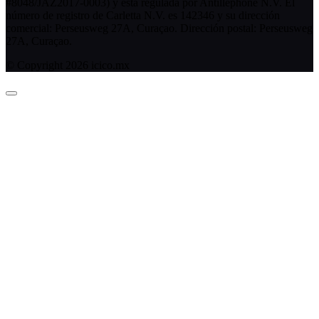
#8048/JAZ2017-0003) y está regulada por Antillephone N.V. El
número de registro de Carletta N.V. es 142346 y su dirección
comercial: Perseusweg 27A, Curaçao. Dirección postal: Perseusweg
27A, Curaçao.
© Copyright 2026 icico.mx