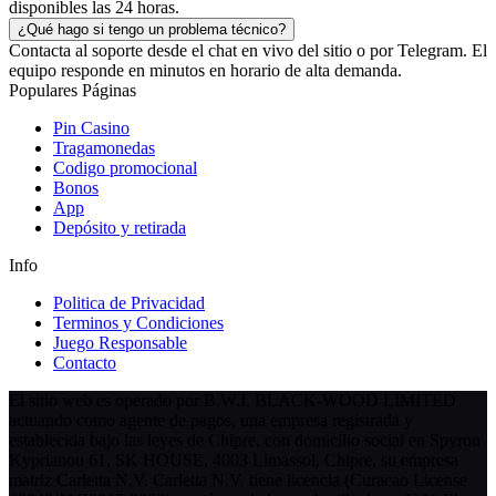
disponibles las 24 horas.
¿Qué hago si tengo un problema técnico?
Contacta al soporte desde el chat en vivo del sitio o por Telegram. El
equipo responde en minutos en horario de alta demanda.
Populares Páginas
Pin Casino
Tragamonedas
Codigo promocional
Bonos
App
Depósito y retirada
Info
Politica de Privacidad
Terminos y Condiciones
Juego Responsable
Contacto
El sitio web es operado por B.W.I. BLACK-WOOD LIMITED
actuando como agente de pagos, una empresa registrada y
establecida bajo las leyes de Chipre, con domicilio social en Spyrou
Kyprianou 61, SK HOUSE, 4003 Limassol, Chipre, su empresa
matriz Carletta N.V. Carletta N.V. tiene licencia (Curacao License