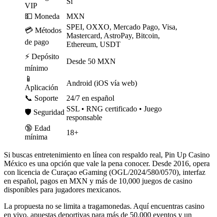
Sí
VIP
💵 Moneda
MXN
SPEI, OXXO, Mercado Pago, Visa,
💳 Métodos
Mastercard, AstroPay, Bitcoin,
de pago
Ethereum, USDT
⚡ Depósito
Desde 50 MXN
mínimo
📱
Android (iOS vía web)
Aplicación
📞 Soporte
24/7 en español
SSL • RNG certificado • Juego
🛡 Seguridad
responsable
🔞 Edad
18+
mínima
Si buscas entretenimiento en línea con respaldo real, Pin Up Casino
México es una opción que vale la pena conocer. Desde 2016, opera
con licencia de Curaçao eGaming (OGL/2024/580/0570), interfaz
en español, pagos en MXN y más de 10,000 juegos de casino
disponibles para jugadores mexicanos.
La propuesta no se limita a tragamonedas. Aquí encuentras casino
en vivo, apuestas deportivas para más de 50,000 eventos y un