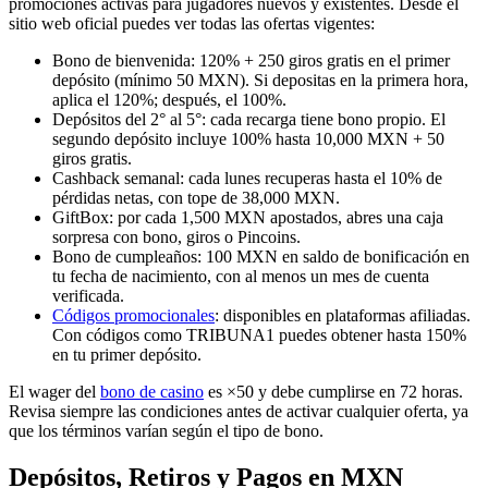
promociones activas para jugadores nuevos y existentes. Desde el
sitio web oficial puedes ver todas las ofertas vigentes:
Bono de bienvenida: 120% + 250 giros gratis en el primer
depósito (mínimo 50 MXN). Si depositas en la primera hora,
aplica el 120%; después, el 100%.
Depósitos del 2° al 5°: cada recarga tiene bono propio. El
segundo depósito incluye 100% hasta 10,000 MXN + 50
giros gratis.
Cashback semanal: cada lunes recuperas hasta el 10% de
pérdidas netas, con tope de 38,000 MXN.
GiftBox: por cada 1,500 MXN apostados, abres una caja
sorpresa con bono, giros o Pincoins.
Bono de cumpleaños: 100 MXN en saldo de bonificación en
tu fecha de nacimiento, con al menos un mes de cuenta
verificada.
Códigos promocionales
: disponibles en plataformas afiliadas.
Con códigos como TRIBUNA1 puedes obtener hasta 150%
en tu primer depósito.
El wager del
bono de casino
es ×50 y debe cumplirse en 72 horas.
Revisa siempre las condiciones antes de activar cualquier oferta, ya
que los términos varían según el tipo de bono.
Depósitos, Retiros y Pagos en MXN