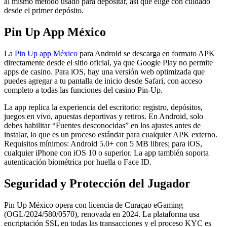
al mismo método usado para depositar, así que elige con cuidado
desde el primer depósito.
Pin Up App México
La
Pin Up app México
para Android se descarga en formato APK
directamente desde el sitio oficial, ya que Google Play no permite
apps de casino. Para iOS, hay una versión web optimizada que
puedes agregar a tu pantalla de inicio desde Safari, con acceso
completo a todas las funciones del casino Pin-Up.
La app replica la experiencia del escritorio: registro, depósitos,
juegos en vivo, apuestas deportivas y retiros. En Android, solo
debes habilitar “Fuentes desconocidas” en los ajustes antes de
instalar, lo que es un proceso estándar para cualquier APK externo.
Requisitos mínimos: Android 5.0+ con 5 MB libres; para iOS,
cualquier iPhone con iOS 10 o superior. La app también soporta
autenticación biométrica por huella o Face ID.
Seguridad y Protección del Jugador
Pin Up México opera con licencia de Curaçao eGaming
(OGL/2024/580/0570), renovada en 2024. La plataforma usa
encriptación SSL en todas las transacciones y el proceso KYC es