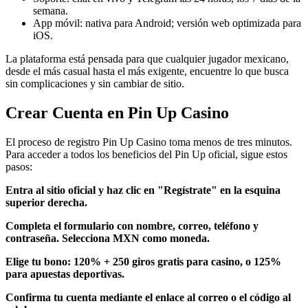
semana.
App móvil: nativa para Android; versión web optimizada para
iOS.
La plataforma está pensada para que cualquier jugador mexicano,
desde el más casual hasta el más exigente, encuentre lo que busca
sin complicaciones y sin cambiar de sitio.
Crear Cuenta en Pin Up Casino
El proceso de registro Pin Up Casino toma menos de tres minutos.
Para acceder a todos los beneficios del Pin Up oficial, sigue estos
pasos:
Entra al sitio oficial y haz clic en "Regístrate" en la esquina
superior derecha.
Completa el formulario con nombre, correo, teléfono y
contraseña. Selecciona MXN como moneda.
Elige tu bono: 120% + 250 giros gratis para casino, o 125%
para apuestas deportivas.
Confirma tu cuenta mediante el enlace al correo o el código al