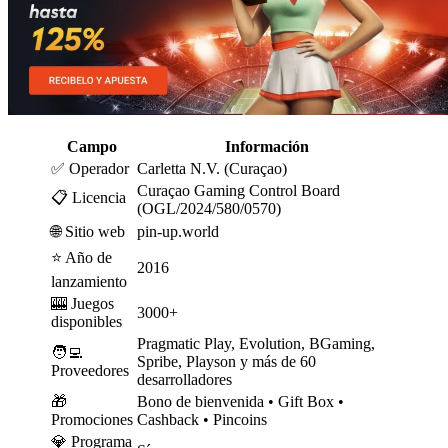
Campo
Información
✅ Operador
Carletta N.V. (Curaçao)
Curaçao Gaming Control Board
📋 Licencia
(OGL/2024/580/0570)
🌐 Sitio web
pin-up.world
⭐ Año de
2016
lanzamiento
🎰 Juegos
3000+
disponibles
Pragmatic Play, Evolution, BGaming,
🧑‍💻
Spribe, Playson y más de 60
Proveedores
desarrolladores
🎁
Bono de bienvenida • Gift Box •
Promociones
Cashback • Pincoins
💎 Programa