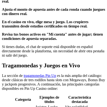
real.
Ajusta el monto de apuesta antes de cada ronda cuando juegues
con dinero real.
En el casino en vivo, elige mesa y juego. Los crupieres
transmiten desde estudios certificados en tiempo real.
Revisa tus bonos activos en "Mi cuenta" antes de jugar; tienen
condiciones de apuesta separadas.
Si tienes dudas, el chat de soporte está disponible en español
directamente desde la plataforma, sin necesidad de abrir otra pestaña
ni salir del juego.
Tragamonedas y Juegos en Vivo
La sección de
tragamonedas Pin Up
es la más amplia del catálogo:
desde clásicas de tres rodillos hasta slots con Megaways, Bonus Buy
y jackpots progresivos. A continuación, las principales categorías
disponibles en Pin Up Casino online:
Ejemplos de
Característica
Categoría
títulos
destacada
Aviator, Lucky
Alta volatilidad,